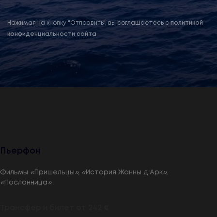
Нажимая на кнопку "Отправить", вы соглашаетесь с
политикой
конфиденциальности сайта
Пьерфон
Фильмы
«
Пришельцы
», «
История Жанны д
'
Арк
»,
«
Посланница
»
.
Трансфер и билет от
242
€