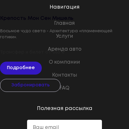
Навигация
Крепость Мон Сен Мишель
Главная
Восьмое чудо света - Архитектура «пламенеющей
Услуги
готики».
Аренда авто
Трансфер и билет от
665
€
О компании
Подробнее
Контакты
Забронировать
FAQ
Полезная рассылка