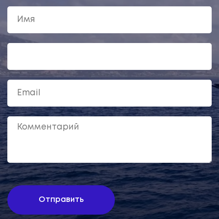
Замок-Парк Версаль
Версальский дворец – «Короля-солнце» Людовик XIV.
Трансфер и билет от
278
€
Подробнее
Забронировать