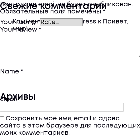
Ваш адрес email не будет опубликован.
Свежие комментарии
Обязательные поля помечены
*
Комментатор WordPress
к
Привет,
Your rating
*
мир!
Your review
*
Name
*
Архивы
Email
*
Сентябрь 2022
Сохранить моё имя, email и адрес
сайта в этом браузере для последующих
моих комментариев.