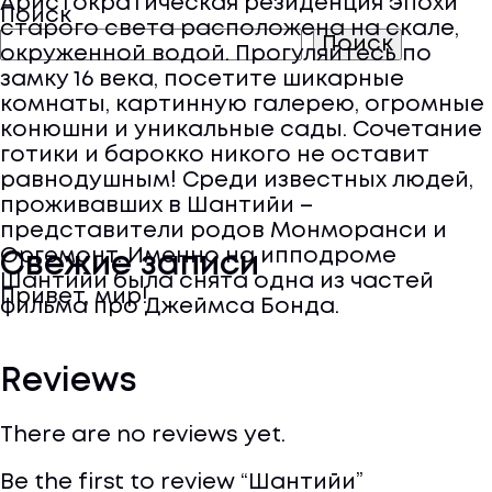
Аристократическая резиденция эпохи
Поиск
старого света расположена на скале,
Поиск
окруженной водой. Прогуляйтесь по
замку 16 века, посетите шикарные
комнаты, картинную галерею, огромные
конюшни и уникальные сады. Сочетание
готики и барокко никого не оставит
равнодушным! Среди известных людей,
проживавших в Шантийи –
представители родов Монморанси и
Оргемонт. Именно на ипподроме
Свежие записи
Шантийи была снята одна из частей
Привет, мир!
фильма про Джеймса Бонда.
Reviews
There are no reviews yet.
Be the first to review “Шантийи”